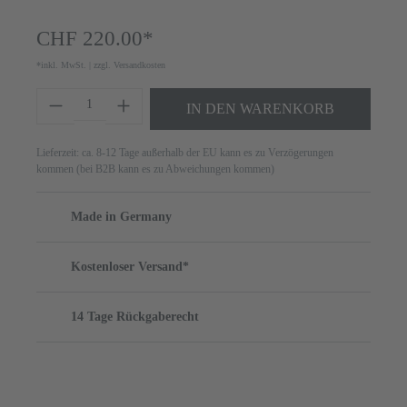
CHF 220.00*
*inkl. MwSt. | zzgl. Versandkosten
Produkt Anzahl: Gib den gewünschten Wert ei
IN DEN WARENKORB
Lieferzeit: ca. 8-12 Tage außerhalb der EU kann es zu Verzögerungen
kommen (bei B2B kann es zu Abweichungen kommen)
Made in Germany
Kostenloser Versand*
14 Tage Rückgaberecht