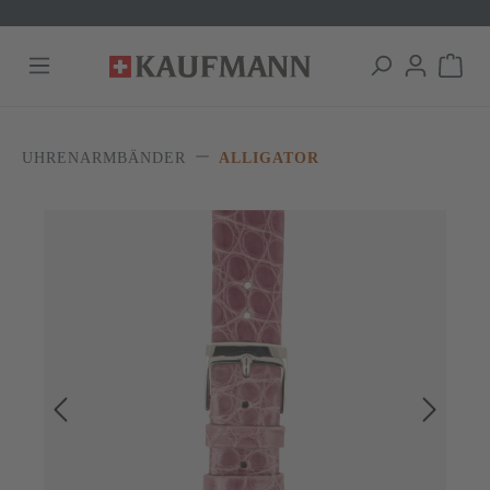
alt springen
UHRENARMBÄNDER
ALLIGATOR
Bildergalerie überspringen