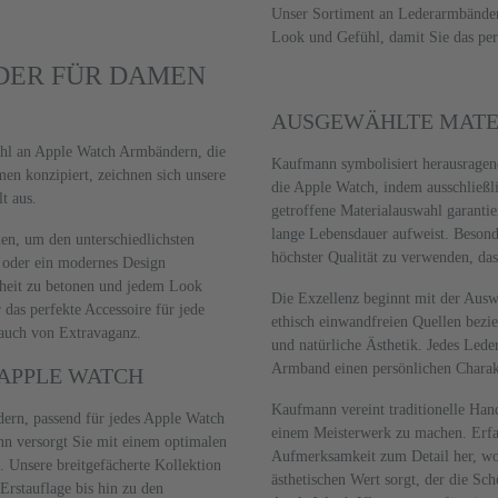
Unser Sortiment an Lederarmbändern
Look und Gefühl, damit Sie das per
DER FÜR DAMEN
AUSGEWÄHLTE MATE
hl an Apple Watch Armbändern, die
Kaufmann symbolisiert herausragen
en konzipiert, zeichnen sich unsere
die Apple Watch, indem ausschließli
t aus.
getroffene Materialauswahl garantie
lange Lebensdauer aufweist. Beson
len, um den unterschiedlichsten
höchster Qualität zu verwenden, das
n oder ein modernes Design
nheit zu betonen und jedem Look
Die Exzellenz beginnt mit der Ausw
 das perfekte Accessoire für jede
ethisch einwandfreien Quellen bezie
Hauch von Extravaganz.
und natürliche Ästhetik. Jedes Lede
Armband einen persönlichen Charakte
APPLE WATCH
Kaufmann vereint traditionelle Ha
ern, passend für jedes Apple Watch
einem Meisterwerk zu machen. Erfa
n versorgt Sie mit einem optimalen
Aufmerksamkeit zum Detail her, wob
. Unsere breitgefächerte Kollektion
ästhetischen Wert sorgt, der die Sc
 Erstauflage bis hin zu den