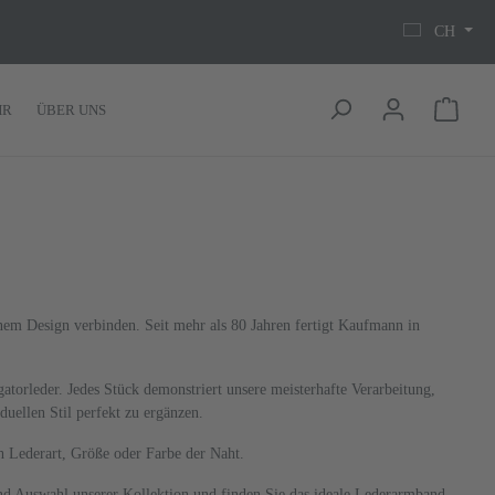
CH
HR
ÜBER UNS
em Design verbinden. Seit mehr als 80 Jahren fertigt Kaufmann in
torleder. Jedes Stück demonstriert unsere meisterhafte Verarbeitung,
uellen Stil perfekt zu ergänzen.
h Lederart, Größe oder Farbe der Naht.
 und Auswahl unserer Kollektion und finden Sie das ideale Lederarmband