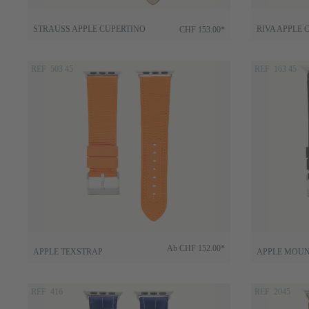
STRAUSS APPLE CUPERTINO
RIVA APPLE 
CHF 153.00*
REF 503 45
REF 163 45
Ab
CHF 152.00*
APPLE TEXSTRAP
APPLE MOUN
REF 416
REF 2045