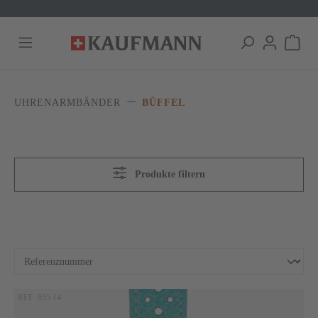
alt springen
UHRENARMBÄNDER
BÜFFEL
Produkte filtern
REF 855 14