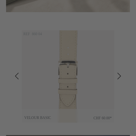
Produktgalerie überspringen
REF 860 04
REF 86
VELOUR BASIC
VELO
92.00*
CHF 60.00*