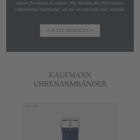
unseres Produktes zu wahren.
Wir möchten den Wert unseres
traditionellen Handwerks, auf das wir sehr stolz sind, erhalten.
JETZT ANFRAGEN
KAUFMANN
UHRENARMBÄNDER
Produktgalerie überspringen
REF 990
REF 4