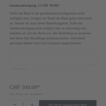
Sonderanfertigung
(+CHF 90.00)*
Sollte das Band in der gewünschten Konfiguration nicht
verfügbar sein, fertigen wir Ihnen das Band gerne individuell
an. Nutzen Sie dazu dieses Bemerkungsfeld. Sollte die
Sonderanfertigung nicht möglich oder zu aufwendig sein,
behalten wir uns das Recht vor, Ihre Bestellung zu stornieren
und Ihnen Ihre Bezahlung zurückzuerstatten. Individuell
gefertigte Bänder sind vom Umtausch ausgeschlossen.
Feld leeren
CHF 100.00*
*inkl. MwSt. | zzgl. Versandkosten
Produkt Anzahl: Gib den gewünschten Wert ei
IN DEN WARENKORB