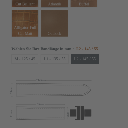
Cut Brillant
Atlantik
Büffel
Alligator Full
Cut Matt
Outback
Wählen Sie Ihre Bandlänge in mm
:
L2 - 145 / 55
M - 125 / 45
L1 - 135 / 55
L2 - 145 / 55
2145mm
21mm
55mm
21mm
18mm