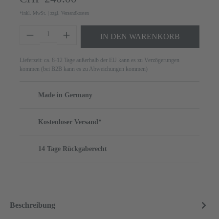
*inkl. MwSt. | zzgl. Versandkosten
Produkt Anzahl: Gib den gewünschten Wert ei
IN DEN WARENKORB
Lieferzeit: ca. 8-12 Tage außerhalb der EU kann es zu Verzögerungen
kommen (bei B2B kann es zu Abweichungen kommen)
Made in Germany
Kostenloser Versand*
14 Tage Rückgaberecht
Beschreibung