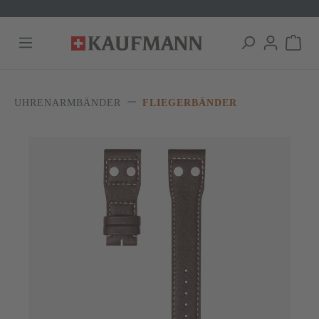
alt springen
UHRENARMBÄNDER
FLIEGERBÄNDER
Bildergalerie überspringen