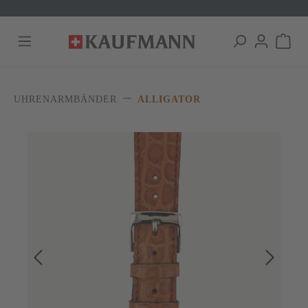
alt springen
UHRENARMBÄNDER
ALLIGATOR
Bildergalerie überspringen