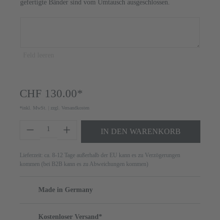
gefertigte Bänder sind vom Umtausch ausgeschlossen.
Feld leeren
CHF 130.00*
*inkl. MwSt. | zzgl. Versandkosten
Produkt Anzahl: Gib den gewünschten Wert ei
IN DEN WARENKORB
Lieferzeit: ca. 8-12 Tage außerhalb der EU kann es zu Verzögerungen
kommen (bei B2B kann es zu Abweichungen kommen)
Made in Germany
Kostenloser Versand*