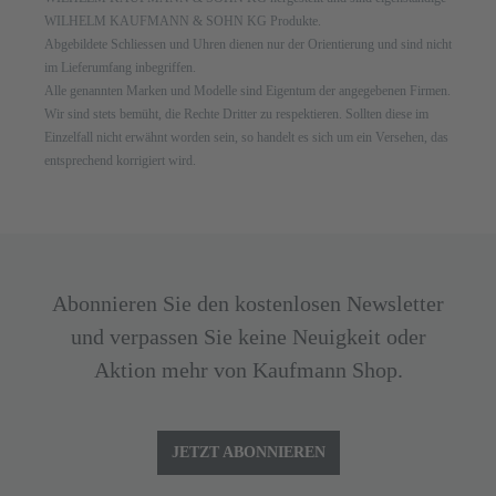
WILHELM KAUFMANN & SOHN KG Produkte.
Abgebildete Schliessen und Uhren dienen nur der Orientierung und sind nicht
im Lieferumfang inbegriffen.
Alle genannten Marken und Modelle sind Eigentum der angegebenen Firmen.
Wir sind stets bemüht, die Rechte Dritter zu respektieren. Sollten diese im
Einzelfall nicht erwähnt worden sein, so handelt es sich um ein Versehen, das
entsprechend korrigiert wird.
Abonnieren Sie den kostenlosen Newsletter
und verpassen Sie keine Neuigkeit oder
Aktion mehr von Kaufmann Shop.
JETZT ABONNIEREN